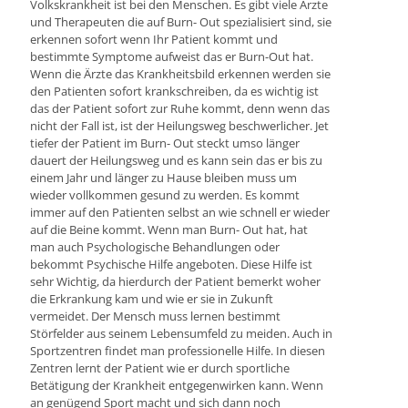
Volkskrankheit ist bei den Menschen. Es gibt viele Ärzte
und Therapeuten die auf Burn- Out spezialisiert sind, sie
erkennen sofort wenn Ihr Patient kommt und
bestimmte Symptome aufweist das er Burn-Out hat.
Wenn die Ärzte das Krankheitsbild erkennen werden sie
den Patienten sofort krankschreiben, da es wichtig ist
das der Patient sofort zur Ruhe kommt, denn wenn das
nicht der Fall ist, ist der Heilungsweg beschwerlicher. Jet
tiefer der Patient im Burn- Out steckt umso länger
dauert der Heilungsweg und es kann sein das er bis zu
einem Jahr und länger zu Hause bleiben muss um
wieder vollkommen gesund zu werden. Es kommt
immer auf den Patienten selbst an wie schnell er wieder
auf die Beine kommt. Wenn man Burn- Out hat, hat
man auch Psychologische Behandlungen oder
bekommt Psychische Hilfe angeboten. Diese Hilfe ist
sehr Wichtig, da hierdurch der Patient bemerkt woher
die Erkrankung kam und wie er sie in Zukunft
vermeidet. Der Mensch muss lernen bestimmt
Störfelder aus seinem Lebensumfeld zu meiden. Auch in
Sportzentren findet man professionelle Hilfe. In diesen
Zentren lernt der Patient wie er durch sportliche
Betätigung der Krankheit entgegenwirken kann. Wenn
an genügend Sport macht und sich dann noch